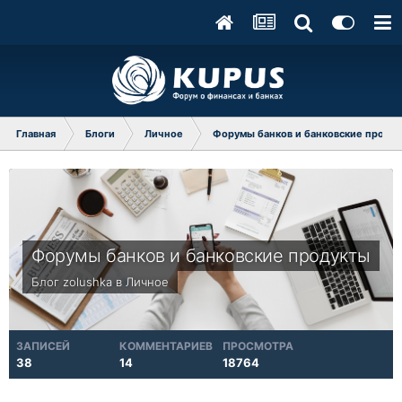
Главная
Блоги
Личное
Форумы банков и банковские проду
Форумы банков и банковские продукты
Блог
zolushka
в
Личное
ЗАПИСЕЙ
КОММЕНТАРИЕВ
ПРОСМОТРА
38
14
18764