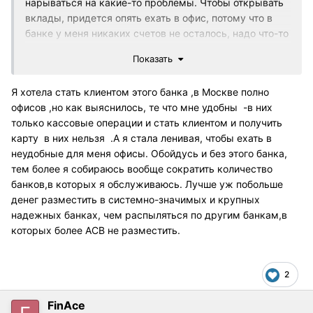
нарываться на какие-то проблемы. Чтобы открывать
вклады, придется опять ехать в офис, потому что в
банке у меня никаких счетов не осталось, надо что-то
открывать. А карту снова открывать не хочу, ведь я
Показать
не буду ею пользоваться, и мне ее могут опять
заблокировать.
Я хотела стать клиентом этого банка ,в Москве полно
офисов ,но как выяснилось, те что мне удобны -в них
только кассовые операции и стать клиентом и получить
карту в них нельзя .А я стала ленивая, чтобы ехать в
неудобные для меня офисы. Обойдусь и без этого банка,
тем более я собираюсь вообще сократить количество
банков,в которых я обслуживаюсь. Лучше уж побольше
денег разместить в системно-значимых и крупных
надежных банках, чем распыляться по другим банкам,в
которых более АСВ не разместить.
2
FinAce