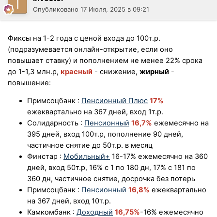
Опубликовано
17 Июля, 2025 в 09:21
Фиксы на 1-2 года с ценой входа до 100т.р.
(подразумевается онлайн-открытие, если оно
повышает ставку) и пополнением не менее 22% срока
до 1-1,3 млн.р,
красный
- снижение,
жирный
-
повышение:
Примсоцбанк
:
Пенсионный Плюс
17%
ежеквартально на 367 дней, вход 1т.р.
Солидарность
:
Пенсионный
16,7%
ежемесячно на
395 дней, вход 100т.р, пополнение 90 дней,
частичное снятие до 50т.р. в месяц
Финстар
:
Мобильный+
16-17% ежемесячно на 360
дней, вход 50т.р, 16% c 1 по 180 дн, 17% с 181 по
360 дн, частичное снятие, досрочка без потерь
Примсоцбанк
:
Пенсионный
16,8%
ежеквартально
на 367 дней, вход 10т.р.
Ка
мкомба
нк
:
Доходный
16,75%
-16% ежемесячно