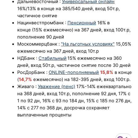
Дальневосточный
:
Универсальный онлайн
16%/13%
в конце на 385/540 дней, вход 50т.р,
частичное снятие
Нацинвестпромбанк
:
Пенсионный
16%
в
конце (15%
ежемесячно) на 367 дней, вход 100т.р,
пополнение 90 дней
Москоммерцбанк
:
"На льготных условиях"
15,05%
ежемесячно на 367 дней, вход 10т.р
НДБанк
:
Стабильный
15%
ежемесячно на 360
дней, вход 50т.р, частичное снятие после 30 дней
РосДорБанк
:
ONLINE-пополняемый
15,8%
в конце
(
14,7%
ежемесячно) на 182-395 дней, вход 100т.р.
Живаго
:
Уважение (пенс)
17%-14% ежеквартально
на 368 дней, вход 10т.р, пополнение 92 дня, 17% с
1 по 92 дн, 16% с 93 по 184 дн, 15% с 185 по 276 дн,
14% с 277 по 368 дн, досрочка сохраняет
выплаченные проценты