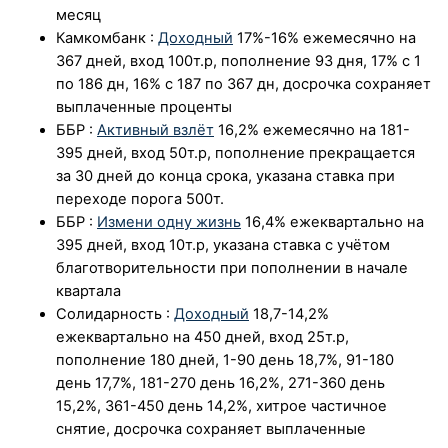
месяц
Ка
мкомба
нк
:
Доходный
17%-16% ежемесячно на
367 дней, вход 100т.р, пополнение 93 дня, 17% с 1
по 186 дн, 16% с 187 по 367 дн, досрочка сохраняет
выплаченные проценты
ББР
:
Активный взлёт
16,2% ежемесячно на 181-
395 дней, вход 50т.р, пополнение прекращается
за 30 дней до конца срока, указана ставка при
переходе порога 500т.
ББР
:
Измени одну жизнь
16,4% ежеквартально на
395 дней, вход 10т.р, указана ставка с учётом
благотворительности при пополнении в начале
квартала
Солидарность
:
Доходный
18,7-
14,2%
ежеквартально на 450 дней, вход 25т.р,
пополнение 180 дней, 1-90 день
18,7
%, 91-180
день 17
,7%, 181-270 день
16,2%
,
271-360 день
15,2%
,
361-450 день
14,2%
,
хитрое частичное
снятие, досрочка сохраняет выплаченные