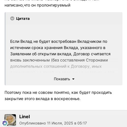
написано,что он пролонгируемый
Цитата
Если Вклад не будет востребован Вкладчиком по
истечении срока хранения Вклада, указанного в
Заявлении об открытии вклада, Договор считается
вновь заключенным (без составления Сторонами
дополнительных соглашений к Договору, иных
документов), на такой же срок, но на условиях и под
процентную ставку Вклада «АТБ.Вклад» (с
Показать
пополнением), действующих в Банке по данному виду
Вклада на дату Пролонгации
Поэтому пока не совсем понятно, как будет проходить
закрытие этого вклада в воскресенье.
Linel
Опубликовано
11 Июля, 2025 в 05:17