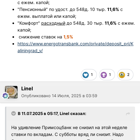
с ежем. капой;
"Пенсионный" по удост. до 548д. 10 тыр.
11,6%
с
ежем. выплатой или капой;
"Комфорт"
расходный
до 548д. 30 тыр.
11,6%
с ежем.
капой;
снижение ставок на
1,5%
https://www.energotransbank.com/private/deposit_pri/K
aliningrad_v/
1
1
2
Linel
Опубликовано
14 Июля, 2025 в 03:59
В 11.07.2025 в 05:17,
Linel
сказал:
На удивление Примсоцбанк не снизил на этой неделе
ставки по вкладам. С субботы вряд ли снизит. Надо