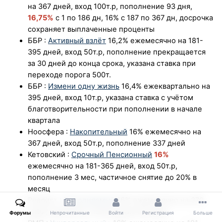
на 367 дней, вход 100т.р, пополнение 93 дня,
16,75%
с 1 по 186 дн, 16% с 187 по 367 дн, досрочка
сохраняет выплаченные проценты
ББР
:
Активный взлёт
16,2% ежемесячно на 181-
395 дней, вход 50т.р, пополнение прекращается
за 30 дней до конца срока, указана ставка при
переходе порога 500т.
ББР
:
Измени одну жизнь
16,4% ежеквартально на
395 дней, вход 10т.р, указана ставка с учётом
благотворительности при пополнении в начале
квартала
Ноосфера
:
Накопительный
16% ежемесячно на
367 дней, вход 50т.р, пополнение 337 дней
Кетовский
:
Срочный Пенсионный
16%
ежемесячно на 181-365 дней, вход 50т.р,
пополнение 3 мес, частичное снятие до 20% в
месяц
Реалист
:
Пополняемый
16% ежемесячно на 370
дней, вход 50т.р, пополнение 90 дней
Форумы
Непрочитанные
Войти
Регистрация
Больше