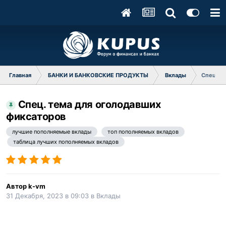
Главная
БАНКИ И БАНКОВСКИЕ ПРОДУКТЫ
Вклады
Спец. т
Спец. тема для оголодавших
фиксаторов
лучшие пополняемые вклады
топ пополняемых вкладов
таблица лучших пополняемых вкладов
Автор
k-vm
31 Декабря, 2023 в 09:03
в
Вклады