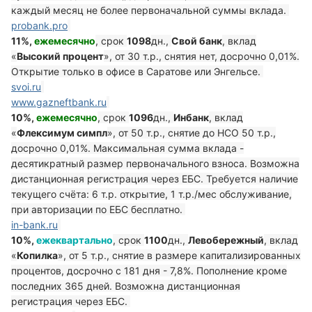
каждый месяц не более первоначальной суммы вклада.
probank.pro
11%,
ежемесячно
, срок
1098
дн.,
Свой банк
, вклад
«
Высокий процент
», от 30 т.р., снятия нет, досрочно 0,01%.
Открытие только в офисе в Саратове или Энгельсе.
svoi.ru
www.gazneftbank.ru
10%,
ежемесячно
, срок
1096
дн.,
Инбанк
, вклад
«
Флексимум симпл
», от 50 т.р., снятие до НСО 50 т.р.,
досрочно 0,01%. Максимальная сумма вклада -
десятикратный размер первоначального взноса. Возможна
дистанционная регистрация через ЕБС. Требуется наличие
текущего счёта: 6 т.р. открытие, 1 т.р./мес обслуживание,
при авторизации по ЕБС бесплатно.
in-bank.ru
10%,
ежеквартально
, срок
1100
дн.,
Левобережный
, вклад
«
Копилка
», от 5 т.р., снятие в размере капитализированных
процентов, досрочно с 181 дня - 7,8%. Пополнение кроме
последних 365 дней. Возможна дистанционная
регистрация через ЕБС.