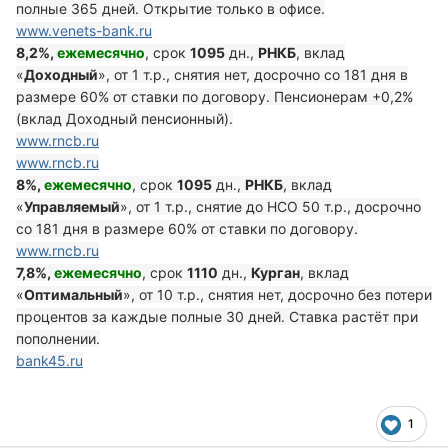
полные 365 дней. Открытие только в офисе.
www.venets-bank.ru
8,2%,
ежемесячно
, срок
1095
дн.,
РНКБ
, вклад
«
Доходный
», от 1 т.р., снятия нет, досрочно со 181 дня в
размере 60% от ставки по договору. Пенсионерам +0,2%
(вклад Доходный пенсионный).
www.rncb.ru
www.rncb.ru
8%,
ежемесячно
, срок
1095
дн.,
РНКБ
, вклад
«
Управляемый
», от 1 т.р., снятие до НСО 50 т.р., досрочно
со 181 дня в размере 60% от ставки по договору.
www.rncb.ru
7,8%,
ежемесячно
, срок
1110
дн.,
Курган
, вклад
«
Оптимальный
», от 10 т.р., снятия нет, досрочно без потери
процентов за каждые полные 30 дней. Ставка растёт при
пополнении.
bank45.ru
1