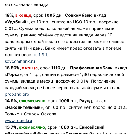
до окончания вклада.
18%,
в конце
, срок
1095
дн.,
Совкомбанк
, вклад
«
Удобный
», от 10 т.р., снятие до НСО 10 т.р., досрочно
0,01%. Сумма всех пополнений не может превышать
сумму, равную объёму средств на вкладе через 10
календарных дней после его открытия, но можно лишнее
снять на 11-й день. Банк имеет право отказать в приеме
доп. взносов (
п. 1.3.1
).
sovcombank.ru
16,56%,
в конце
, срок
1116
дн.,
Профессионал Банк
, вклад
«
Горка
», от 1 т.р., снятие в размере 1/36 первоначальной
суммы вклада в месяц, досрочно 0,01%. Пополнение
каждый месяц не более первоначальной суммы вклада.
probank.pro
14,9%,
ежемесячно
, срок
1095
дн.,
Раунд
, вклад
«
Накопительный
», от 100 т.р., снятия нет, досрочно 0,01%.
Только в Старом Осколе.
www.round.ru
13,7%,
ежемесячно
, срок
1080
дн.,
Енисейский
объединённый банк
, вклад «
Пенсионный
», от 1 т.р., снятия