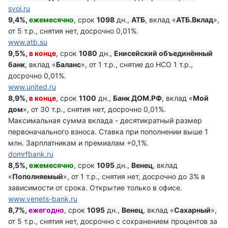
svoi.ru
9,4%,
ежемесячно
, срок
1098
дн.,
АТБ
, вклад «
АТБ.Вклад
»,
от 5 т.р., снятия нет, досрочно 0,01%.
www.atb.su
9,5%,
в конце
, срок
1080
дн.,
Енисейский объединённый
банк
, вклад «
Баланс
», от 1 т.р., снятие до НСО 1 т.р.,
досрочно 0,01%.
www.united.ru
8,9%,
в конце
, срок
1100
дн.,
Банк ДОМ.РФ
, вклад «
Мой
дом
», от 30 т.р., снятия нет, досрочно 0,01%.
Максимальная сумма вклада - десятикратный размер
первоначального взноса. Ставка при пополнении выше 1
млн. Зарплатникам и премиалам +0,1%.
domrfbank.ru
8,5%,
ежемесячно
, срок
1095
дн.,
Венец
, вклад
«
Пополняемый
», от 1 т.р., снятия нет, досрочно до 3% в
зависимости от срока. Открытие только в офисе.
www.venets-bank.ru
8,7%,
ежегодно
, срок
1095
дн.,
Венец
, вклад «
Сахарный
»,
от 5 т.р., снятия нет, досрочно с сохранением процентов за