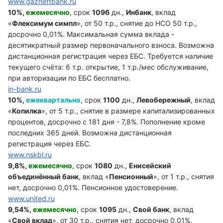
www.gazneftbank.ru
10%,
ежемесячно
, срок
1096
дн.,
Инбанк
, вклад
«
Флексимум симпл
», от 50 т.р., снятие до НСО 50 т.р.,
досрочно 0,01%. Максимальная сумма вклада -
десятикратный размер первоначального взноса. Возможна
дистанционная регистрация через ЕБС. Требуется наличие
текущего счёта: 6 т.р. открытие, 1 т.р./мес обслуживание,
при авторизации по ЕБС бесплатно.
in-bank.ru
10%,
ежеквартально
, срок
1100
дн.,
Левобережный
, вклад
«
Копилка
», от 5 т.р., снятие в размере капитализированных
процентов, досрочно с 181 дня - 7,8%. Пополнение кроме
последних 365 дней. Возможна дистанционная
регистрация через ЕБС.
www.nskbl.ru
9,8%,
ежемесячно
, срок
1080
дн.,
Енисейский
объединённый банк
, вклад «
Пенсионный
», от 1 т.р., снятия
нет, досрочно 0,01%. Пенсионное удостоверение.
www.united.ru
9,54%,
ежемесячно
, срок
1095
дн.,
Свой банк
, вклад
«
Свой вклад
», от 30 т.р., снятия нет, досрочно 0,01%.