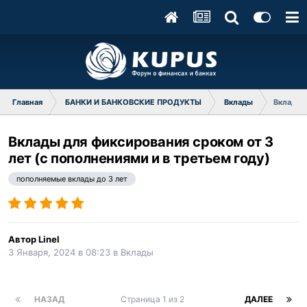
Главная
БАНКИ И БАНКОВСКИЕ ПРОДУКТЫ
Вклады
Вклады д
Вклады для фиксирования сроком от 3
лет (с пополнениями и в третьем году)
пополняемые вклады до 3 лет
Автор
Linel
3 Января, 2024 в 08:23
в
Вклады
НАЗАД
Страница 1 из 2
ДАЛЕЕ