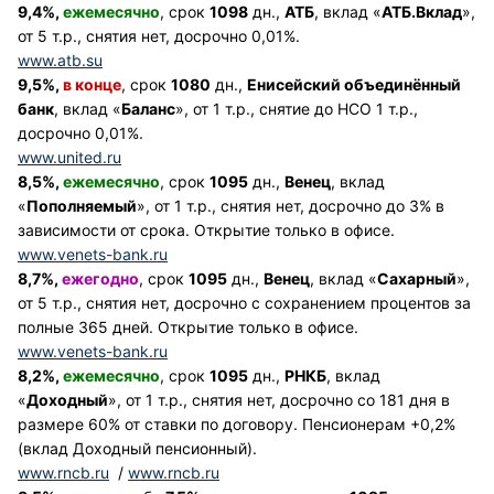
9,4%,
ежемесячно
, срок
1098
дн.,
АТБ
, вклад «
АТБ.Вклад
»,
от 5 т.р., снятия нет, досрочно 0,01%.
www.atb.su
9,5%,
в конце
, срок
1080
дн.,
Енисейский объединённый
банк
, вклад «
Баланс
», от 1 т.р., снятие до НСО 1 т.р.,
досрочно 0,01%.
www.united.ru
8,5%,
ежемесячно
, срок
1095
дн.,
Венец
, вклад
«
Пополняемый
», от 1 т.р., снятия нет, досрочно до 3% в
зависимости от срока. Открытие только в офисе.
www.venets-bank.ru
8,7%,
ежегодно
, срок
1095
дн.,
Венец
, вклад «
Сахарный
»,
от 5 т.р., снятия нет, досрочно с сохранением процентов за
полные 365 дней. Открытие только в офисе.
www.venets-bank.ru
8,2%,
ежемесячно
, срок
1095
дн.,
РНКБ
, вклад
«
Доходный
», от 1 т.р., снятия нет, досрочно со 181 дня в
размере 60% от ставки по договору. Пенсионерам +0,2%
(вклад Доходный пенсионный).
www.rncb.ru
/
www.rncb.ru