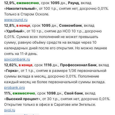
12,9%,
ежемесячно
, срок
1095
дн.,
Раунд
, вклад
«
Накопительный
», от 100 т.р., снятия нет, досрочно 0,01%.
Только в Старом Осколе.
www.round.ru
12,8%,
в конце
, срок
1095
дн.,
Совкомбанк
, вклад
«
Удобный
», от 10 т.р., снятие до НСО 10 т.р., досрочно
0,01%. Сумма всех пополнений не может превышать
сумму, равную объёму средств на вкладе через 10
календарных дней после его открытия. Но можно лишнее
снять на 11-й день.
sovcombank.ru
12,62%,
в конце
, срок
1116
дн.,
Профессионал Банк
, вклад
«
Горка
», от 1 т.р., снятие в размере 1/36 первоначальной
суммы вклада в месяц, досрочно 0,01%. Пополнение
каждый месяц не более первоначальной суммы вклада.
probank.pro
11%,
ежемесячно
, срок
1098
дн.,
Свой банк
, вклад
«
Высокий процент
», от 30 т.р., снятия нет, досрочно 0,01%.
Открытие только в офисе в Саратове или Энгельсе.
svoi.ru