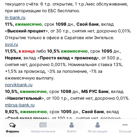
текущего счёта: 6 т.р. открытие, 1 т.р./мес обслуживание,
при авторизации по ЕБС бесплатно.
in-bank.ru
11%,
ежемесячно
, срок
1098
дн.,
Свой банк
, вклад
«
Высокий процент
», от 30 т.р., снятия нет, досрочно 0,01%.
Открытие только в офисе в Саратове или Энгельсе.
svoi.ru
11,5%,
в конце
либо
10,5%
ежемесячно
, срок
1095
дн.,
Норвик
, вклад «
Просто вклад + промокод
», от 500 р.,
снятия нет, досрочно 0,001%. Номинальная ставка 13%,
+1,5% за промокод, -3% за пополнение, -1% за
ежемесячную выплату.
norvikbank.ru
10,5%,
ежемесячно
, срок
1098
дн.,
МБ РУС Банк
, вклад
«
Накопительный
», от 100 т.р., снятия нет, досрочно 0,01%.
mbrus-bank.ru
9,92%,
ежемесячно
, срок
1095
дн.,
Свой банк
, вклад
«
Свой вклад промо
», от 100 т.р., снятия нет, досрочно
0,01%. Для новых клиентов (91 день).
svoi.ru
Форумы
Непрочитанные
Войти
Регистрация
Больше