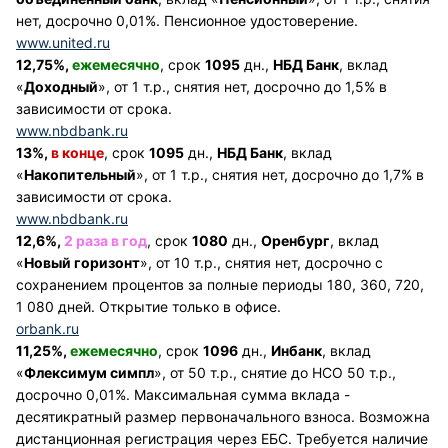
нет, досрочно 0,01%. Пенсионное удостоверение.
www.united.ru
12,75%,
ежемесячно
, срок
1095
дн.,
НБД Банк
, вклад
«
Доходный
», от 1 т.р., снятия нет, досрочно до 1,5% в
зависимости от срока.
www.nbdbank.ru
13%,
в конце
, срок
1095
дн.,
НБД Банк
, вклад
«
Накопительный
», от 1 т.р., снятия нет, досрочно до 1,7% в
зависимости от срока.
www.nbdbank.ru
12,6%,
2 раза в год
, срок
1080
дн.,
Оренбург
, вклад
«
Новый горизонт
», от 10 т.р., снятия нет, досрочно с
сохранением процентов за полные периоды 180, 360, 720,
1 080 дней. Открытие только в офисе.
orbank.ru
11,25%,
ежемесячно
, срок
1096
дн.,
Инбанк
, вклад
«
Флексимум симпл
», от 50 т.р., снятие до НСО 50 т.р.,
досрочно 0,01%. Максимальная сумма вклада -
десятикратный размер первоначального взноса. Возможна
дистанционная регистрация через ЕБС. Требуется наличие