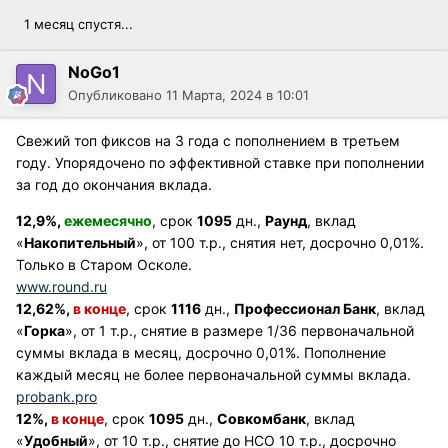
1 месяц спустя...
NoGo1
Опубликовано
11 Марта, 2024 в 10:01
Свежий топ фиксов на 3 года с пополнением в третьем
году. Упорядочено по эффективной ставке при пополнении
за год до окончания вклада.
12,9%,
ежемесячно
, срок
1095
дн.,
Раунд
, вклад
«
Накопительный
», от 100 т.р., снятия нет, досрочно 0,01%.
Только в Старом Осколе.
www.round.ru
12,62%,
в конце
, срок
1116
дн.,
Профессионал Банк
, вклад
«
Горка
», от 1 т.р., снятие в размере 1/36 первоначальной
суммы вклада в месяц, досрочно 0,01%. Пополнение
каждый месяц не более первоначальной суммы вклада.
probank.pro
12%,
в конце
, срок
1095
дн.,
Совкомбанк
, вклад
«
Удобный
», от 10 т.р., снятие до НСО 10 т.р., досрочно