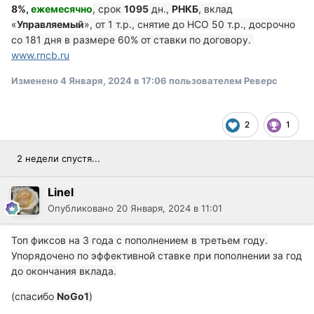
8%,
ежемесячно
, срок
1095
дн.,
РНКБ
, вклад
«
Управляемый
», от 1 т.р., снятие до НСО 50 т.р., досрочно
со 181 дня в размере 60% от ставки по договору.
www.rncb.ru
Изменено
4 Января, 2024 в 17:06
пользователем Реверс
2
1
2 недели спустя...
Linel
Опубликовано
20 Января, 2024 в 11:01
Топ фиксов на 3 года с пополнением в третьем году.
Упорядочено по эффективной ставке при пополнении за год
до окончания вклада.
(спасибо
NoGo1
)