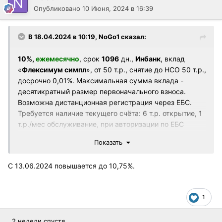
Опубликовано
10 Июня, 2024 в 16:39
В 18.04.2024 в 10:19,
NoGo1
сказал:
10%,
ежемесячно
, срок
1096
дн.,
Инбанк
, вклад
«
Флексимум симпл
», от 50 т.р., снятие до НСО 50 т.р.,
досрочно 0,01%. Максимальная сумма вклада -
десятикратный размер первоначального взноса.
Возможна дистанционная регистрация через ЕБС.
Требуется наличие текущего счёта: 6 т.р. открытие, 1
т.р./мес обслуживание, при авторизации по ЕБС
бесплатно.
Показать
in-bank.ru
С 13.06.2024 повышается до 10,75%.
1
2 недели спустя...