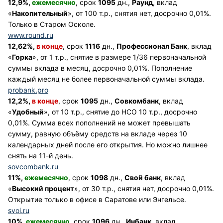
12,9%,
ежемесячно
, срок
1095
дн.,
Раунд
, вклад
«
Накопительный
», от 100 т.р., снятия нет, досрочно 0,01%.
Только в Старом Осколе.
www.round.ru
12,62%,
в конце
, срок
1116
дн.,
Профессионал Банк
, вклад
«
Горка
», от 1 т.р., снятие в размере 1/36 первоначальной
суммы вклада в месяц, досрочно 0,01%. Пополнение
каждый месяц не более первоначальной суммы вклада.
probank.pro
12,2%,
в конце
, срок
1095
дн.,
Совкомбанк
, вклад
«
Удобный
», от 10 т.р., снятие до НСО 10 т.р., досрочно
0,01%. Сумма всех пополнений не может превышать
сумму, равную объёму средств на вкладе через 10
календарных дней после его открытия. Но можно лишнее
снять на 11-й день.
sovcombank.ru
11%,
ежемесячно
, срок
1098
дн.,
Свой банк
, вклад
«
Высокий процент
», от 30 т.р., снятия нет, досрочно 0,01%.
Открытие только в офисе в Саратове или Энгельсе.
svoi.ru
10%,
ежемесячно
, срок
1096
дн.,
Инбанк
, вклад