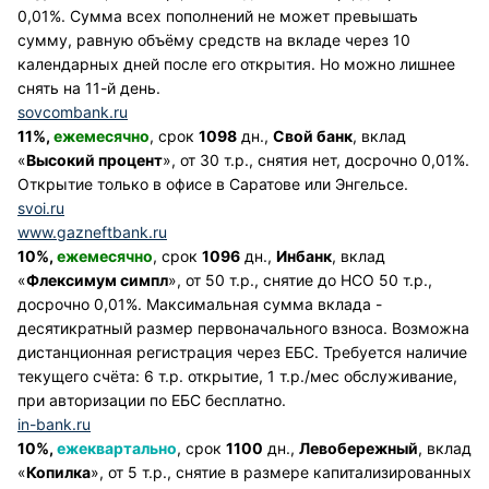
0,01%. Сумма всех пополнений не может превышать
сумму, равную объёму средств на вкладе через 10
календарных дней после его открытия. Но можно лишнее
снять на 11-й день.
sovcombank.ru
11%,
ежемесячно
, срок
1098
дн.,
Свой банк
, вклад
«
Высокий процент
», от 30 т.р., снятия нет, досрочно 0,01%.
Открытие только в офисе в Саратове или Энгельсе.
svoi.ru
www.gazneftbank.ru
10%,
ежемесячно
, срок
1096
дн.,
Инбанк
, вклад
«
Флексимум симпл
», от 50 т.р., снятие до НСО 50 т.р.,
досрочно 0,01%. Максимальная сумма вклада -
десятикратный размер первоначального взноса. Возможна
дистанционная регистрация через ЕБС. Требуется наличие
текущего счёта: 6 т.р. открытие, 1 т.р./мес обслуживание,
при авторизации по ЕБС бесплатно.
in-bank.ru
10%,
ежеквартально
, срок
1100
дн.,
Левобережный
, вклад
«
Копилка
», от 5 т.р., снятие в размере капитализированных