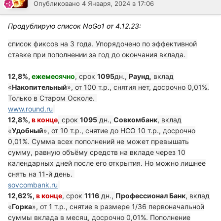
Опубликовано
4 Января, 2024 в 17:06
Продублирую список NoGo1 от 4.12.23:
список фиксов на 3 года. Упорядочено по эффективной
ставке при пополнении за год до окончания вклада.
12,8%,
ежемесячно
, срок
1095
дн.,
Раунд
, вклад
«
Накопительный
», от 100 т.р., снятия нет, досрочно 0,01%.
Только в Старом Осколе.
www.round.ru
12,8%,
в конце
, срок
1095
дн.,
Совкомбанк
, вклад
«
Удобный
», от 10 т.р., снятие до НСО 10 т.р., досрочно
0,01%. Сумма всех пополнений не может превышать
сумму, равную объёму средств на вкладе через 10
календарных дней после его открытия. Но можно лишнее
снять на 11-й день.
sovcombank.ru
12,62%,
в конце
, срок
1116
дн.,
Профессионал Банк
, вклад
«
Горка
», от 1 т.р., снятие в размере 1/36 первоначальной
суммы вклада в месяц, досрочно 0,01%. Пополнение