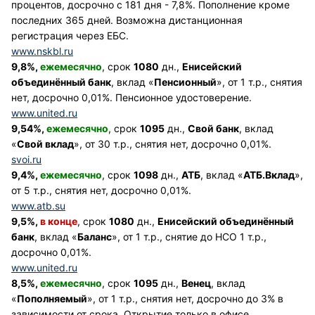
процентов, досрочно с 181 дня - 7,8%. Пополнение кроме
последних 365 дней. Возможна дистанционная
регистрация через ЕБС.
www.nskbl.ru
9,8%,
ежемесячно
, срок
1080
дн.,
Енисейский
объединённый банк
, вклад «
Пенсионный
», от 1 т.р., снятия
нет, досрочно 0,01%. Пенсионное удостоверение.
www.united.ru
9,54%,
ежемесячно
, срок
1095
дн.,
Свой банк
, вклад
«
Свой вклад
», от 30 т.р., снятия нет, досрочно 0,01%.
svoi.ru
9,4%,
ежемесячно
, срок
1098
дн.,
АТБ
, вклад «
АТБ.Вклад
»,
от 5 т.р., снятия нет, досрочно 0,01%.
www.atb.su
9,5%,
в конце
, срок
1080
дн.,
Енисейский объединённый
банк
, вклад «
Баланс
», от 1 т.р., снятие до НСО 1 т.р.,
досрочно 0,01%.
www.united.ru
8,5%,
ежемесячно
, срок
1095
дн.,
Венец
, вклад
«
Пополняемый
», от 1 т.р., снятия нет, досрочно до 3% в
зависимости от срока. Открытие только в офисе.