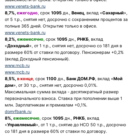
www.venets-bank.ru
8,7%,
ежегодно
, срок
1095
дн.,
Венец
, вклад «
Сахарный
»,
от 5 т.р., снятия нет, досрочно с сохранением процентов за
полные 365 дней. Открытие только в офисе.
www.venets-bank.ru
8,2%,
ежемесячно
, срок
1095
дн.,
РНКБ
, вклад
«
Доходный
», от 1 т.р., снятия нет, досрочно со 181 дня в
размере 60% от ставки по договору. Пенсионерам +0,2%
(вклад Доходный пенсионный).
www.rncb.ru
www.rncb.ru
8,5%,
в конце
, срок
1100
дн.,
Банк ДОМ.РФ
, вклад «
Мой
дом
», от 30 т.р., снятия нет, досрочно 0,01%.
Максимальная сумма вклада - десятикратный размер
первоначального взноса. Ставка при пополнении выше 1
млн. Зарплатникам и премиалам +0,1%.
domrfbank.ru
8%,
ежемесячно
, срок
1095
дн.,
РНКБ
, вклад
«
Управляемый
», от 1 т.р., снятие до НСО 50 т.р., досрочно
со 181 дня в размере 60% от ставки по договору.