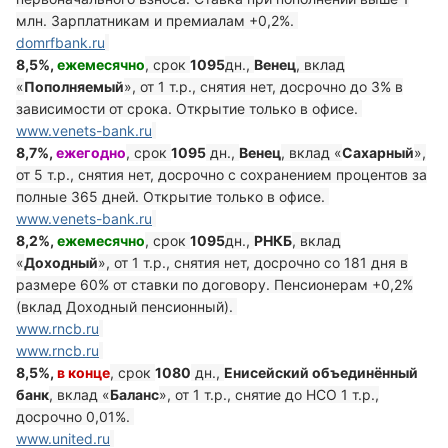
млн. Зарплатникам и премиалам +0,2%.
domrfbank.ru
8,5%,
ежемесячно
, срок
1095
дн.,
Венец
, вклад
«
Пополняемый
», от 1 т.р., снятия нет, досрочно до 3% в
зависимости от срока. Открытие только в офисе.
www.venets-bank.ru
8,7%,
ежегодно
, срок
1095
дн.,
Венец
, вклад «
Сахарный
»,
от 5 т.р., снятия нет, досрочно с сохранением процентов за
полные 365 дней. Открытие только в офисе.
www.venets-bank.ru
8,2%,
ежемесячно
, срок
1095
дн.,
РНКБ
, вклад
«
Доходный
», от 1 т.р., снятия нет, досрочно со 181 дня в
размере 60% от ставки по договору. Пенсионерам +0,2%
(вклад Доходный пенсионный).
www.rncb.ru
www.rncb.ru
8,5%,
в конце
, срок
1080
дн.,
Енисейский объединённый
банк
, вклад «
Баланс
», от 1 т.р., снятие до НСО 1 т.р.,
досрочно 0,01%.
www.united.ru