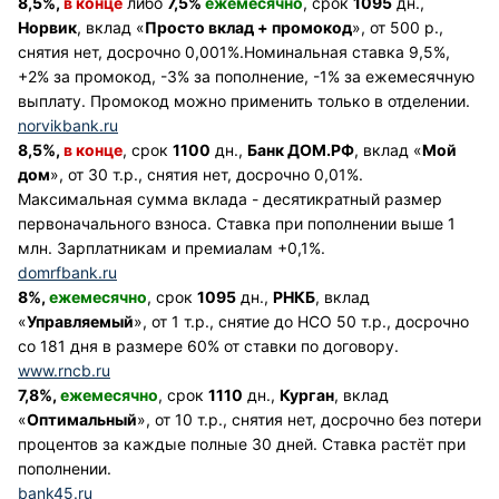
8,5%,
в конце
либо
7,5%
ежемесячно
, срок
1095
дн.,
Норвик
, вклад «
Просто вклад + промокод
», от 500 р.,
снятия нет, досрочно 0,001%.Номинальная ставка 9,5%,
+2% за промокод, -3% за пополнение, -1% за ежемесячную
выплату. Промокод можно применить только в отделении.
norvikbank.ru
8,5%,
в конце
, срок
1100
дн.,
Банк ДОМ.РФ
, вклад «
Мой
дом
», от 30 т.р., снятия нет, досрочно 0,01%.
Максимальная сумма вклада - десятикратный размер
первоначального взноса. Ставка при пополнении выше 1
млн. Зарплатникам и премиалам +0,1%.
domrfbank.ru
8%,
ежемесячно
, срок
1095
дн.,
РНКБ
, вклад
«
Управляемый
», от 1 т.р., снятие до НСО 50 т.р., досрочно
со 181 дня в размере 60% от ставки по договору.
www.rncb.ru
7,8%,
ежемесячно
, срок
1110
дн.,
Курган
, вклад
«
Оптимальный
», от 10 т.р., снятия нет, досрочно без потери
процентов за каждые полные 30 дней. Ставка растёт при
пополнении.
bank45.ru