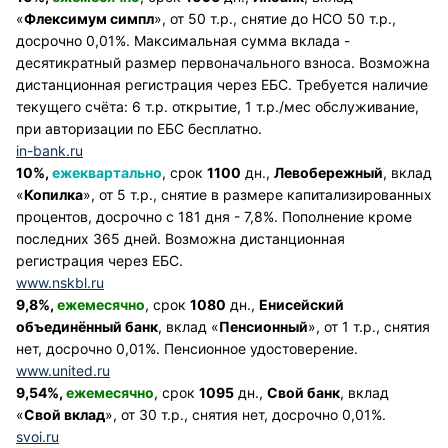
«
Флексимум симпл
», от 50 т.р., снятие до НСО 50 т.р.,
досрочно 0,01%. Максимальная сумма вклада -
десятикратный размер первоначального взноса. Возможна
дистанционная регистрация через ЕБС. Требуется наличие
текущего счёта: 6 т.р. открытие, 1 т.р./мес обслуживание,
при авторизации по ЕБС бесплатно.
in-bank.ru
10%,
ежеквартально
, срок
1100
дн.,
Левобережный
, вклад
«
Копилка
», от 5 т.р., снятие в размере капитализированных
процентов, досрочно с 181 дня - 7,8%. Пополнение кроме
последних 365 дней. Возможна дистанционная
регистрация через ЕБС.
www.nskbl.ru
9,8%,
ежемесячно
, срок
1080
дн.,
Енисейский
объединённый банк
, вклад «
Пенсионный
», от 1 т.р., снятия
нет, досрочно 0,01%. Пенсионное удостоверение.
www.united.ru
9,54%,
ежемесячно
, срок
1095
дн.,
Свой банк
, вклад
«
Свой вклад
», от 30 т.р., снятия нет, досрочно 0,01%.
svoi.ru