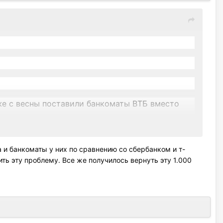
же с весны поставили банкоматы ВТБ вместо
зашли нормально. На следующие 50 банкомат
(успел заснять) и напечатал чек об ошибке.
 и банкоматы у них по сравнению со сбербанком и т-
ть эту проблему. Все же получилось вернуть эту 1.000
отвлекался, потом переспрашивал повторно. В
же выехали, и возможно уже сегодня вечером
ния.
дадут) но такая-же ситуация - долго тормозит,