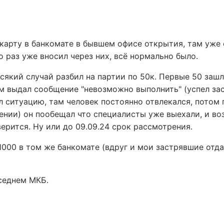
карту в банкомате в бывшем офисе открытия, там уже
о раз уже вносил через них, всё нормально было.
 всякий случай разбил на партии по 50к. Первые 50 за
ем выдал сообщение "невозможно выполнить" (успел зас
ял ситуацию, там человек постоянно отвлекался, потом
ении) он пообещал что специалисты уже выехали, и в
верится. Ну или до 09.09.24 срок рассмотрения.
1000 в том же банкомате (вдруг и мои застрявшие отда
оседнем МКБ.