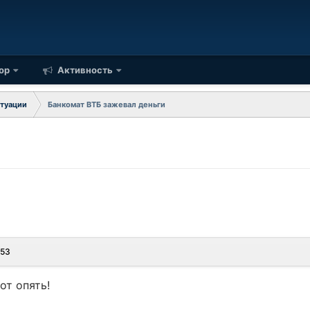
ор
Активность
туации
Банкомат ВТБ зажевал деньги
:53
вот опять!