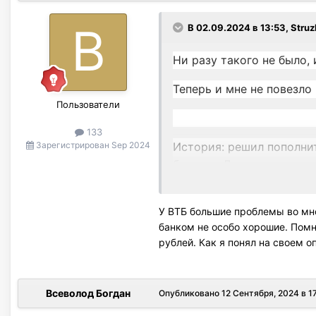
В 02.09.2024 в 13:53,
Struz
Ни разу такого не было, 
Теперь и мне не повезло 
Пользователи
133
История: решил пополни
Зарегистрирован
Sep 2024
бывших. До этого нескол
В этот раз сумма 200к, 
надолго задумался (мину
У ВТБ большие проблемы во мно
банком не особо хорошие. Помн
Сразу позвонил на 1000 
рублей. Как я понял на своем 
итоге создано обращени
сделают инкассацию, но 
Решил для проверки снят
Всеволод Богдан
Опубликовано
12 Сентября, 2024 в 1
потом ошибка и чек.