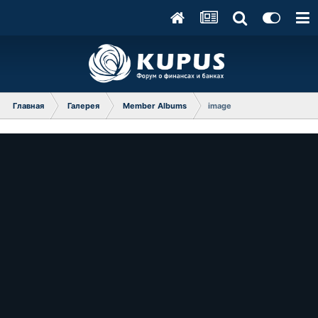
Главная
Галерея
Member Albums
image